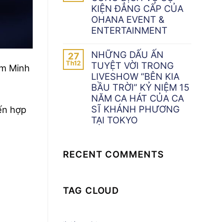
KIỆN ĐẲNG CẤP CỦA
OHANA EVENT &
ENTERTAINMENT
NHỮNG DẤU ẤN
27
Th12
TUYỆT VỜI TRONG
ạm Minh
LIVESHOW “BÊN KIA
BẦU TRỜI” KỶ NIỆM 15
NĂM CA HÁT CỦA CA
SĨ KHÁNH PHƯƠNG
ến hợp
TẠI TOKYO
RECENT COMMENTS
TAG CLOUD