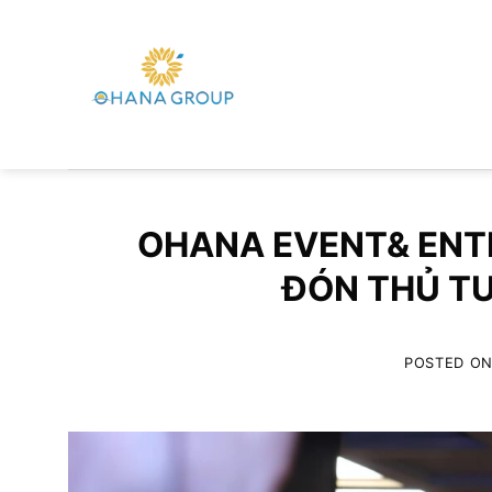
Skip
to
content
OHANA EVENT& ENT
ĐÓN THỦ T
POSTED O