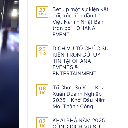
Set up một sự kiện kết
27
Th6
nối, xúc tiến đầu tư
Việt Nam – Nhật Bản
trọn gói | OHANA
EVENT
DỊCH VỤ TỔ CHỨC SỰ
25
Th5
KIỆN TRỌN GÓI UY
TÍN TẠI OHANA
EVENTS &
ENTERTAINMENT
Tổ Chức Sự Kiện Khai
08
Th1
Xuân Doanh Nghiệp
2025 – Khởi Đầu Năm
Mới Thành Công
KHAI PHÁ NĂM 2025
07
Th1
CÙNG DỊCH VỤ SỰ