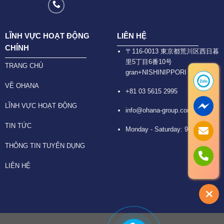
LĨNH VỰC HOẠT ĐỘNG
LIÊN HỆ
CHÍNH
〒116-0013 東京都荒川区西日暮
里5丁目6番10号
TRANG CHỦ
gran+NISHINIPPORI 6F
VỀ OHANA
+81 03 5615 2995
LĨNH VỰC HOẠT ĐỘNG
info@ohana-group.com
TIN TỨC
Monday - Saturday: 9:30 -18:30
THÔNG TIN TUYỂN DỤNG
LIÊN HỆ