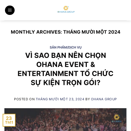
Skip
to
content
MONTHLY ARCHIVES:
THÁNG MƯỜI MỘT 2024
SẢN PHẨM/DỊCH VỤ
VÌ SAO BẠN NÊN CHỌN
OHANA EVENT &
ENTERTAINMENT TỔ CHỨC
SỰ KIỆN TRỌN GÓI?
POSTED ON
THÁNG MƯỜI MỘT 23, 2024
BY
OHANA GROUP
23
Th11