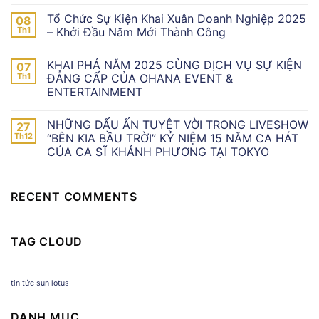
Tổ Chức Sự Kiện Khai Xuân Doanh Nghiệp 2025
08
Th1
– Khởi Đầu Năm Mới Thành Công
KHAI PHÁ NĂM 2025 CÙNG DỊCH VỤ SỰ KIỆN
07
Th1
ĐẲNG CẤP CỦA OHANA EVENT &
ENTERTAINMENT
NHỮNG DẤU ẤN TUYỆT VỜI TRONG LIVESHOW
27
Th12
“BÊN KIA BẦU TRỜI” KỶ NIỆM 15 NĂM CA HÁT
CỦA CA SĨ KHÁNH PHƯƠNG TẠI TOKYO
RECENT COMMENTS
TAG CLOUD
tin tức sun lotus
DANH MỤC