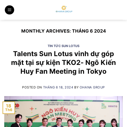
Skip
to
content
MONTHLY ARCHIVES:
THÁNG 6 2024
TIN TỨC SUN LOTUS
Talents Sun Lotus vinh dự góp
mặt tại sự kiện TKO2- Ngô Kiến
Huy Fan Meeting in Tokyo
POSTED ON
THÁNG 6 18, 2024
BY
OHANA GROUP
18
Th6