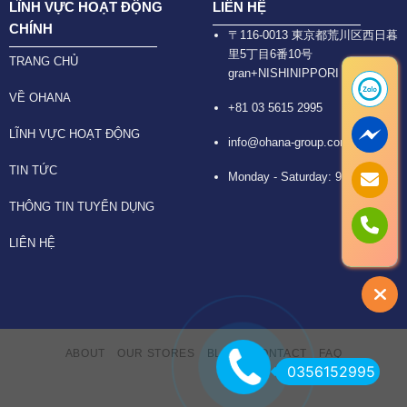
LĨNH VỰC HOẠT ĐỘNG
LIÊN HỆ
CHÍNH
〒116-0013 東京都荒川区西日暮
里5丁目6番10号
TRANG CHỦ
gran+NISHINIPPORI 6F
VỀ OHANA
+81 03 5615 2995
LĨNH VỰC HOẠT ĐỘNG
info@ohana-group.com
TIN TỨC
Monday - Saturday: 9:30 -18:30
THÔNG TIN TUYỂN DỤNG
LIÊN HỆ
ABOUT
OUR STORES
BLOG
CONTACT
FAQ
0356152995