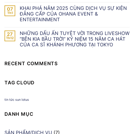
KHAI PHÁ NĂM 2025 CÙNG DỊCH VỤ SỰ KIỆN
07
Th1
ĐẲNG CẤP CỦA OHANA EVENT &
ENTERTAINMENT
NHỮNG DẤU ẤN TUYỆT VỜI TRONG LIVESHOW
27
Th12
“BÊN KIA BẦU TRỜI” KỶ NIỆM 15 NĂM CA HÁT
CỦA CA SĨ KHÁNH PHƯƠNG TẠI TOKYO
RECENT COMMENTS
TAG CLOUD
tin tức sun lotus
DANH MỤC
SẢN PHẨM/DỊCH VỤ
(7)