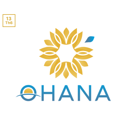
13
Th6