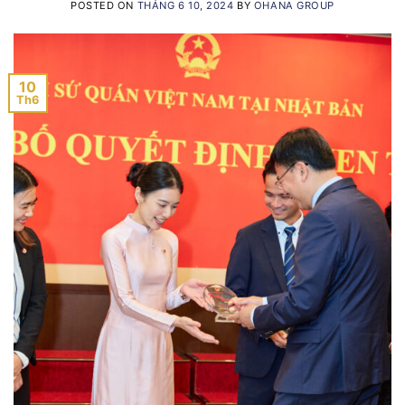
POSTED ON
THÁNG 6 10, 2024
BY
OHANA GROUP
10
Th6