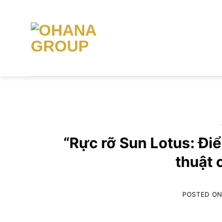
Skip
to
content
“Rực rỡ Sun Lotus: Đi
thuật 
POSTED O