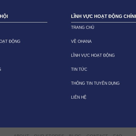
HỘI
LĨNH VỰC HOẠT ĐỘNG CHÍN
TRANG CHỦ
HOẠT ĐỘNG
VỀ OHANA
LĨNH VỰC HOẠT ĐỘNG
S
TIN TỨC
THÔNG TIN TUYỂN DỤNG
LIÊN HỆ
ABOUT
OUR STORES
BLOG
CONTACT
FAQ