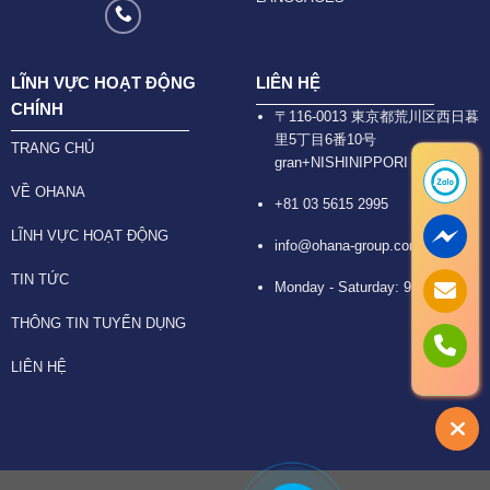
LĨNH VỰC HOẠT ĐỘNG
LIÊN HỆ
CHÍNH
〒116-0013 東京都荒川区西日暮
里5丁目6番10号
TRANG CHỦ
gran+NISHINIPPORI 6F
VỀ OHANA
+81 03 5615 2995
LĨNH VỰC HOẠT ĐỘNG
info@ohana-group.com
TIN TỨC
Monday - Saturday: 9:30 -18:30
THÔNG TIN TUYỂN DỤNG
LIÊN HỆ