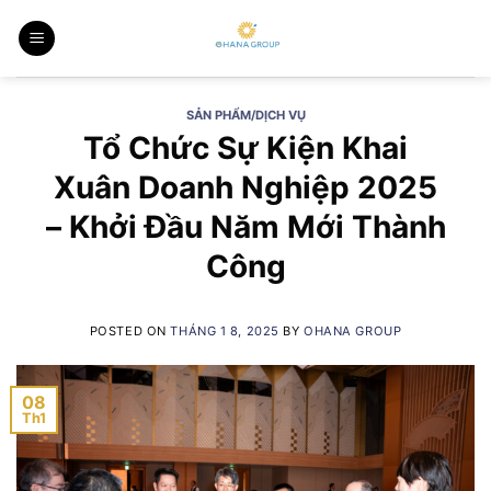
Skip
to
content
SẢN PHẨM/DỊCH VỤ
Tổ Chức Sự Kiện Khai
Xuân Doanh Nghiệp 2025
– Khởi Đầu Năm Mới Thành
Công
POSTED ON
THÁNG 1 8, 2025
BY
OHANA GROUP
08
Th1