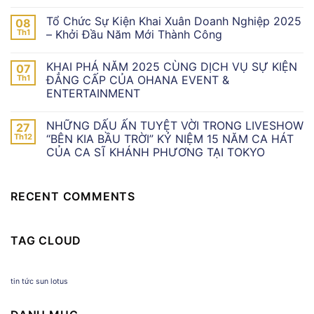
Tổ Chức Sự Kiện Khai Xuân Doanh Nghiệp 2025
08
Th1
– Khởi Đầu Năm Mới Thành Công
KHAI PHÁ NĂM 2025 CÙNG DỊCH VỤ SỰ KIỆN
07
Th1
ĐẲNG CẤP CỦA OHANA EVENT &
ENTERTAINMENT
NHỮNG DẤU ẤN TUYỆT VỜI TRONG LIVESHOW
27
Th12
“BÊN KIA BẦU TRỜI” KỶ NIỆM 15 NĂM CA HÁT
CỦA CA SĨ KHÁNH PHƯƠNG TẠI TOKYO
RECENT COMMENTS
TAG CLOUD
tin tức sun lotus