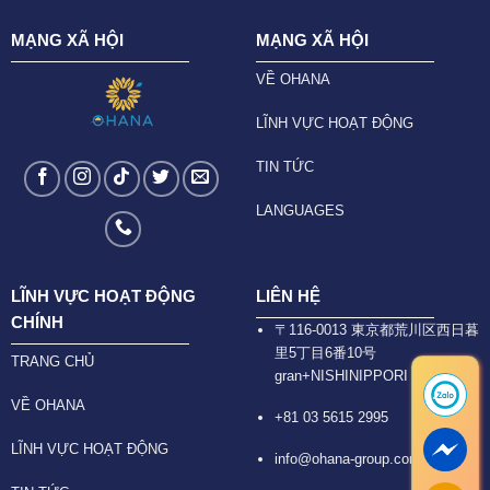
MẠNG XÃ HỘI
MẠNG XÃ HỘI
VỀ OHANA
LĨNH VỰC HOẠT ĐỘNG
TIN TỨC
LANGUAGES
LĨNH VỰC HOẠT ĐỘNG
LIÊN HỆ
CHÍNH
〒116-0013 東京都荒川区西日暮
里5丁目6番10号
TRANG CHỦ
gran+NISHINIPPORI 6F
VỀ OHANA
+81 03 5615 2995
LĨNH VỰC HOẠT ĐỘNG
info@ohana-group.com