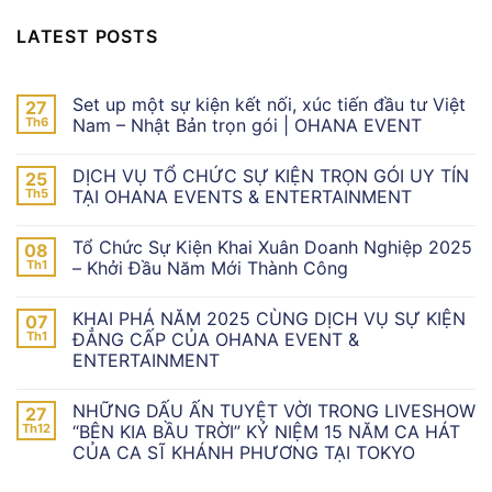
LATEST POSTS
Set up một sự kiện kết nối, xúc tiến đầu tư Việt
27
Th6
Nam – Nhật Bản trọn gói | OHANA EVENT
DỊCH VỤ TỔ CHỨC SỰ KIỆN TRỌN GÓI UY TÍN
25
Th5
TẠI OHANA EVENTS & ENTERTAINMENT
Tổ Chức Sự Kiện Khai Xuân Doanh Nghiệp 2025
08
Th1
– Khởi Đầu Năm Mới Thành Công
KHAI PHÁ NĂM 2025 CÙNG DỊCH VỤ SỰ KIỆN
07
Th1
ĐẲNG CẤP CỦA OHANA EVENT &
ENTERTAINMENT
NHỮNG DẤU ẤN TUYỆT VỜI TRONG LIVESHOW
27
Th12
“BÊN KIA BẦU TRỜI” KỶ NIỆM 15 NĂM CA HÁT
CỦA CA SĨ KHÁNH PHƯƠNG TẠI TOKYO