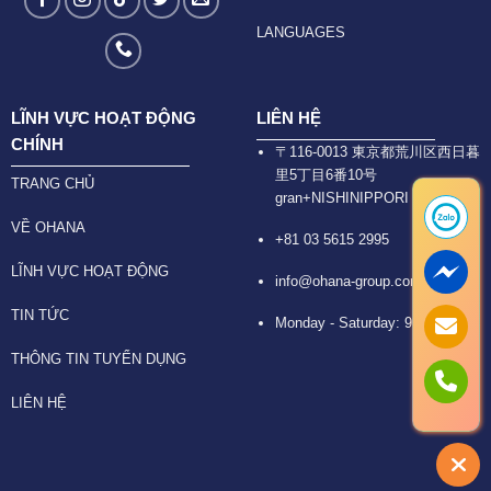
LANGUAGES
LĨNH VỰC HOẠT ĐỘNG
LIÊN HỆ
CHÍNH
〒116-0013 東京都荒川区西日暮
里5丁目6番10号
TRANG CHỦ
gran+NISHINIPPORI 6F
VỀ OHANA
+81 03 5615 2995
LĨNH VỰC HOẠT ĐỘNG
info@ohana-group.com
TIN TỨC
Monday - Saturday: 9:30 -18:30
THÔNG TIN TUYỂN DỤNG
LIÊN HỆ