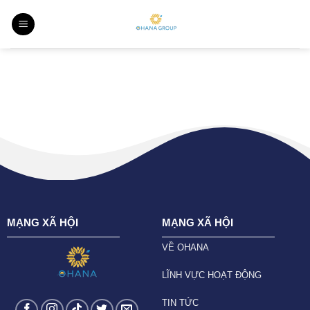
Skip
to
content
MẠNG XÃ HỘI
MẠNG XÃ HỘI
VỀ OHANA
LĨNH VỰC HOẠT ĐỘNG
TIN TỨC