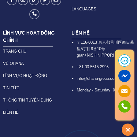
LANGUAGES
LĨNH VỰC HOẠT ĐỘNG
LIÊN HỆ
CHÍNH
〒116-0013 東京都荒川区西日暮
里5丁目6番10号
TRANG CHỦ
gran+NISHINIPPORI 6F
VỀ OHANA
+81 03 5615 2995
LĨNH VỰC HOẠT ĐỘNG
info@ohana-group.com
TIN TỨC
Monday - Saturday: 9:30 -18:30
THÔNG TIN TUYỂN DỤNG
LIÊN HỆ